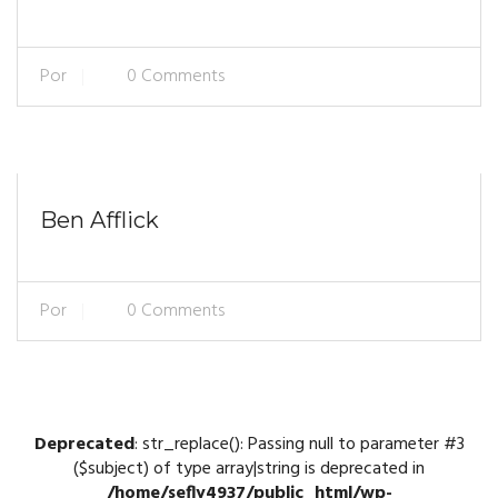
Por
0 Comments
12 De Julho De 2017
Ben Afflick
Por
0 Comments
Deprecated
: str_replace(): Passing null to parameter #3
($subject) of type array|string is deprecated in
/home/sefly4937/public_html/wp-