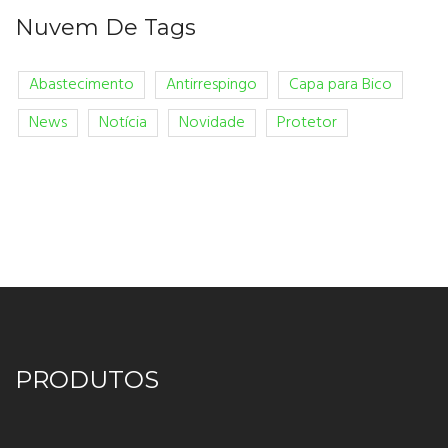
Nuvem De Tags
Abastecimento
Antirrespingo
Capa para Bico
News
Notícia
Novidade
Protetor
PRODUTOS