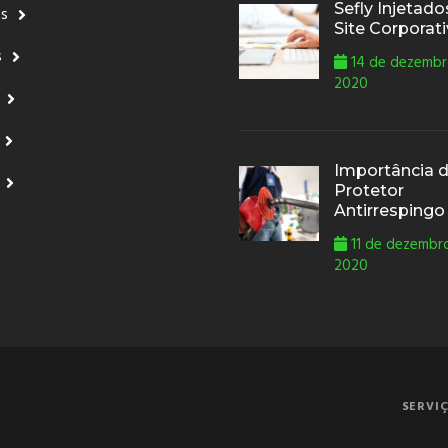
Sefly Injetad
ós
Site Corporat
s
14 de dezembr
2020
Importância 
Protetor
Antirrespingo
11 de dezembr
2020
SERVI