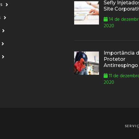
Sefly Injetad
ós
Site Corporat
s
14 de dezembr
2020
Importância 
Protetor
Antirrespingo
11 de dezembr
2020
SERVI