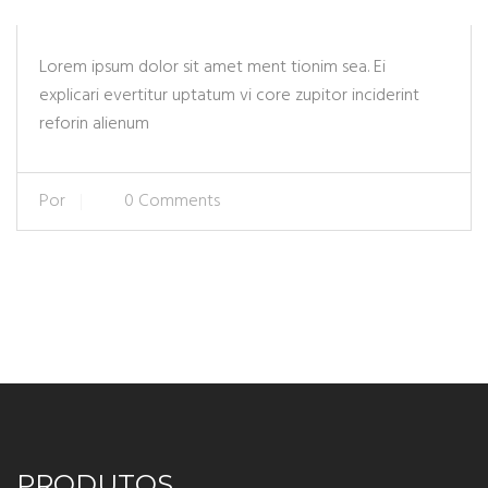
Lorem ipsum dolor sit amet ment tionim sea. Ei
explicari evertitur uptatum vi core zupitor inciderint
reforin alienum
Por
0 Comments
PRODUTOS