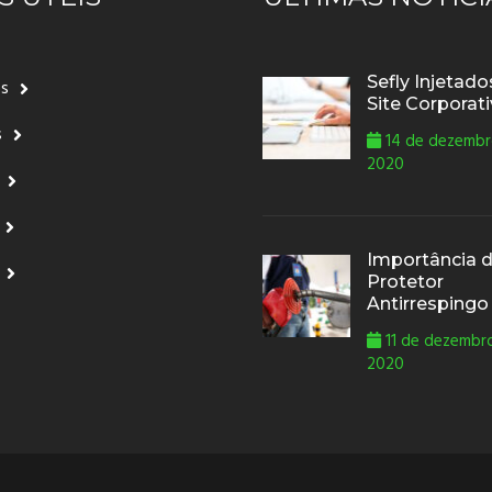
Sefly Injetad
ós
Site Corporat
s
14 de dezembr
2020
Importância 
Protetor
Antirrespingo
11 de dezembr
2020