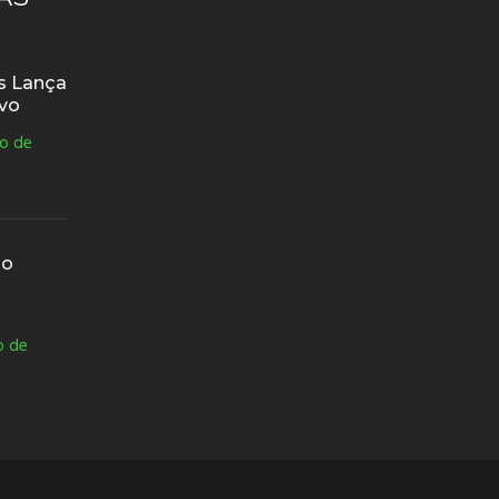
os Lança
ivo
o de
do
o de