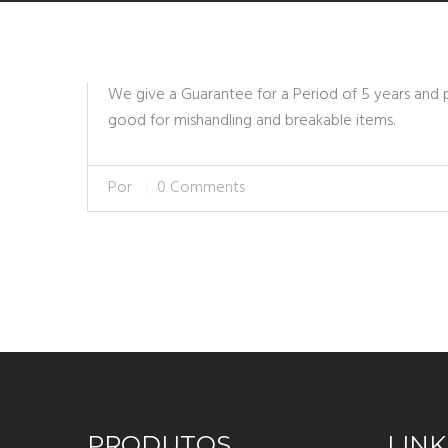
We give a Guarantee for a Period of 5 years and p
good for mishandling and breakable items.
Por
0 Comments
PRODUTOS
LINK