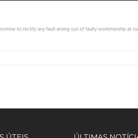
romise to rectify any fault arising out of faulty workmanship at 
S ÚTEIS
ÚLTIMAS NOTÍCI